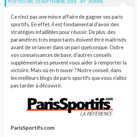
POSTED ON
20 SEPTEMBRE 2018
BY
ADMIN
Ce n’est pas une mince affaire de gagner ses paris
sportifs. En effet, il est fondamental d’avoir des
stratégies infaillibles pour réussir. De plus, des
paramètres très importants doivent être maitrisés
avant de se lancer dans un pari quelconque. Outre
vos connaissances de base, d’autres conseils
supplémentaires peuvent vous aider à remporter la
victoire. Mais où en trouver ? Notre conseil, dans
les meilleurs blogs de paris sportifs que vous n’allez
pas tarder à découvrir.
ParisSportifs.com