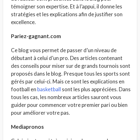
témoigner son expertise. Et à l’appui, il donne les
stratégies et les explications afin de justifier son
excellence.
Pariez-gagnant.com
Ce blog vous permet de passer d’un niveau de
débutant à celui d’un pro. Des articles contenant
des conseils pour miser sur de grands tournois sont
proposés dans le blog. Presque tous les sports sont
gérés par celui-ci. Mais ce sont les explications en
football en
basketball
sont les plus appréciées. Dans
tous les cas, les nombreux articles sauront vous
guider pour commencer votre premier pari ou bien
pour améliorer votre pas.
Mediapronos